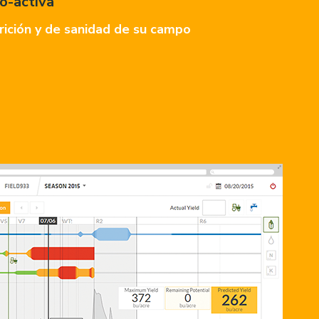
o-activa
trición y de sanidad de su campo