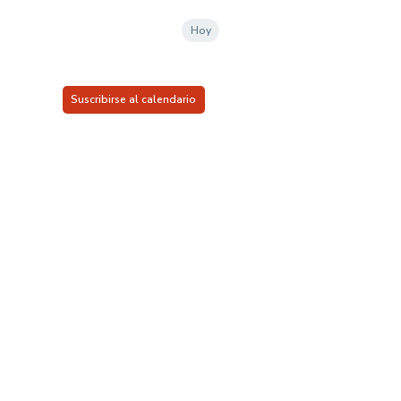
la
fecha.
Hoy
Suscribirse al calendario