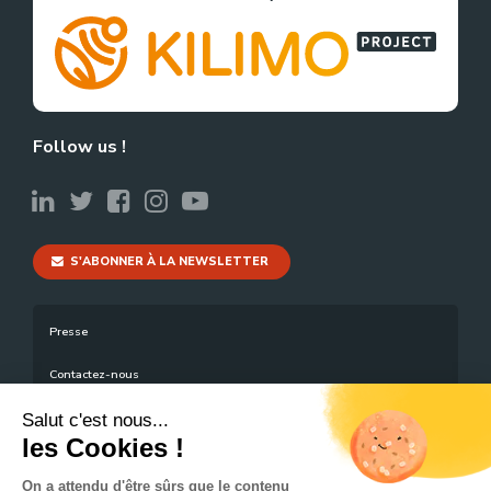
Follow us !
S'ABONNER À LA NEWSLETTER
Presse
Contactez-nous
Mentions légales
Salut c'est nous...
les Cookies !
Plan du site
On a attendu d'être sûrs que le contenu