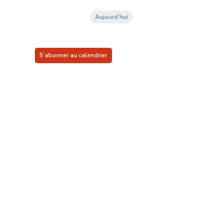
une
date.
Aujourd’hui
S’abonner au calendrier