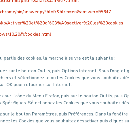
rticle.html?path=Safari/3.0/fr/9277.html
om/chrome/bin/answer.py?hl=fr&hlrm=en&answer=95647
rg/fr/kb/Activer%20et%20d%C3%A9sactiver%20les%20cookies
ows/10.20/fr/cookies.html
 partie des cookies, la marche à suivre est la suivante :
iquez sur le bouton Outils, puis Options Internet. Sous l’onglet 
ichiers et sélectionnez-le ou les Cookies que vous souhaitez dé
 sur OK pour retourner sur Internet.
uez sur l’icône du Menu Firefox, puis sur le bouton Outils, puis Op
s Spécifiques. Sélectionnez les Cookies que vous souhaitez dés
uez sur le bouton Paramètres, puis Préférences. Dans la fenêtre q
ionnez les Cookies que vous souhaitez désactiver puis cliquez su