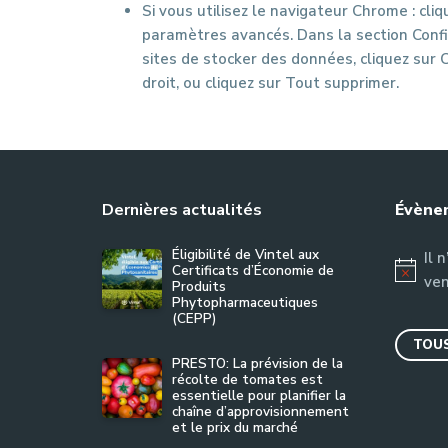
Si vous utilisez le navigateur Chrome : cli
paramètres avancés. Dans la section Confid
sites de stocker des données, cliquez sur C
droit, ou cliquez sur Tout supprimer.
Dernières actualités
Évènem
Éligibilité de Vintel aux
Il 
Certificats d’Économie de
Notice
ven
Produits
Phytopharmaceutiques
(CEPP)
TOUS
PRESTO: La prévision de la
récolte de tomates est
essentielle pour planifier la
chaîne d’approvisionnement
et le prix du marché