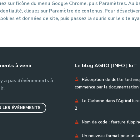
quez sur l’icône du menu Google Chrome, puis Paramètres. Au bas
entialité, cliquez sur Paramètre de contenus. Pour désactiver l
ookies et données de site, puis passez la souris sur le site ayan
ents à venir
Le blog AGRO | INFO | IoT
Résorption de dette techniq
n’y a pas d’évènements à
commence par la documentation
ir.
Le Carbone dans l’Agriculture
 LES ÉVÈNEMENTS
2
Nom de code : feature flippin
Un nouveau format pour le La