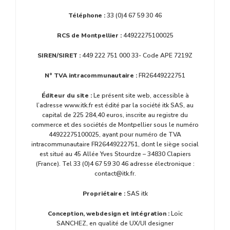
Téléphone :
33 (0)4 67 59 30 46
RCS de Montpellier :
44922275100025
SIREN/SIRET :
449 222 751 000 33- Code APE 7219Z
N° TVA intracommunautaire :
FR26449222751
Éditeur
du site :
Le présent site web, accessible à
l’adresse www.itk.fr est édité par la société itk SAS, au
capital de 225 284,40 euros, inscrite au registre du
commerce et des sociétés de Montpellier sous le numéro
44922275100025, ayant pour numéro de TVA
intracommunautaire FR26449222751, dont le siège social
est situé au 45 Allée Yves Stourdze – 34830 Clapiers
(France). Tel 33 (0)4 67 59 30 46 adresse électronique :
contact@itk.fr.
Propriétaire :
SAS itk
Conception, webdesign et intégration :
Loïc
SANCHEZ, en qualité de UX/UI designer