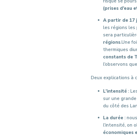
risque se pours
(prises d’eau e
A partir de 17 
les régions les
sera particuli
régions
.Une fo
thermiques diur
constants de T
l’observons que
Deux explications à 
L’intensité
: Le
sur une grande p
du côté des La
La durée
: nous
l’intensité, on 
économiques et