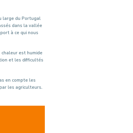
au large du Portugal
assés dans la vallée
pport à ce qui nous
la chaleur est humide
on et les difficultés
pas en compte les
ar les agriculteurs.