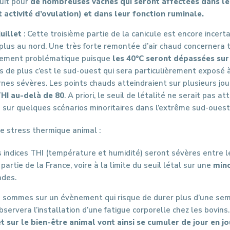
uit pour
de nombreuses vaches qui seront affectées dans 
t activité d’ovulation) et dans leur fonction ruminale.
juillet
: Cette troisième partie de la canicule est encore ince
 plus au nord. Une très forte remontée d’air chaud concernera t
èrement problématique puisque
les 40°C seront dépassées su
is de plus c’est le sud-ouest qui sera particulièrement exposé 
nes sévères. Les points chauds atteindraient sur plusieurs jo
HI au-delà de 80
. A priori, le seuil de létalité ne serait pas a
 sur quelques scénarios minoritaires dans l’extrême sud-ouest
ce stress thermique animal :
s indices THI (température et humidité) seront sévères entre le 
artie de la France, voire à la limite du seuil létal sur une
mino
ndes.
 sommes sur un évènement qui risque de durer plus d’une sema
observera l’installation d’une fatigue corporelle chez les bovins.
 sur le bien-être animal vont ainsi se cumuler de jour en jo