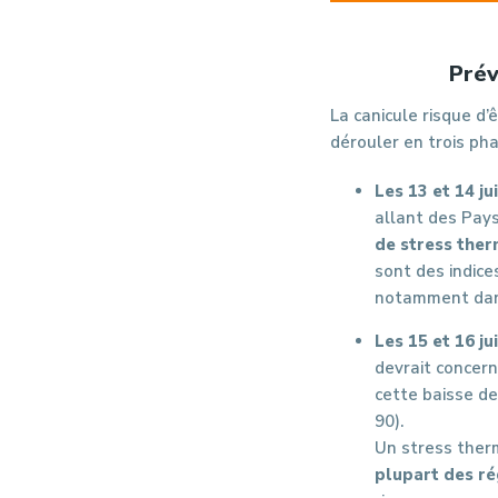
Prév
La canicule risque d’
dérouler en trois ph
Les 13 et 14 ju
allant des Pays
de stress ther
sont des indice
notamment dans
Les 15 et 16 ju
devrait concern
cette baisse de
90).
Un stress ther
plupart des ré