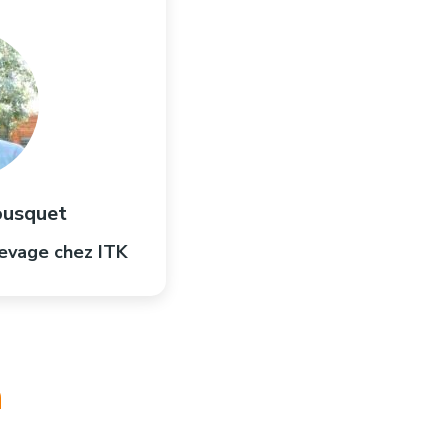
ousquet
levage chez ITK
h