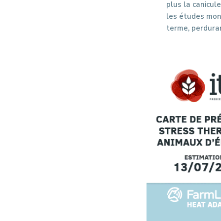
plus la canicul
les études mont
terme, perduran