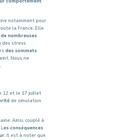
leur comportement
rtaine notamment pour
oute la France. Elle
r de nombreuses
à des stress
urs
des sommets
tteint. Nous ne
.
12 et le 17 juillet
rité
de simulation
ine. Ainsi, couplé à
 L
es conséquences
ur
. Il est à noter que