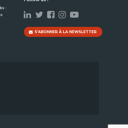
bs :
es
S'ABONNER À LA NEWSLETTER