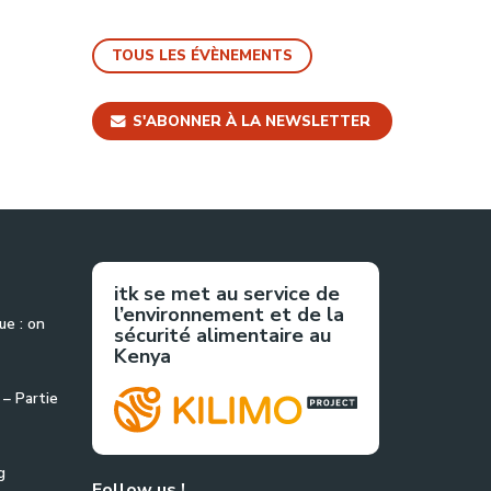
TOUS LES ÉVÈNEMENTS
S'ABONNER À LA NEWSLETTER
itk se met au service de
l’environnement et de la
ue : on
sécurité alimentaire au
Kenya
 – Partie
g
Follow us !