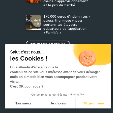
chaîne d’approvisionnement
et le prix du marché
170.000 euros d’indemnités «
stress thermique », pour
soutenir les éleveurs
utilisateurs de l’application
« Farmlife »
TOUS LES ARTICLES
Salut c'est nous...
les Cookies !
Presse
On a attendu d'être sûrs que le
contenu de ce site vous intéresse avant de vous déranger,
Contactez-nous
mais on aimerait bien vous accompagner pendant votre
visite...
Mentions légales
C'est OK pour vous ?
Plan du site
Consentements certifiés par
Non merci
Je choisis
OK pour moi
Axeptio consent
Plateforme de Gestion du Consentement : Personnalisez vos