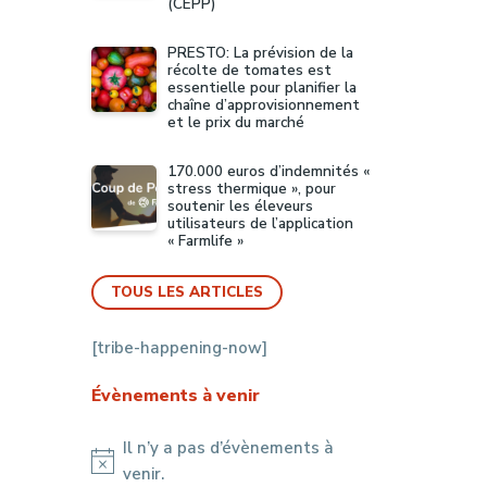
(CEPP)
PRESTO: La prévision de la
récolte de tomates est
essentielle pour planifier la
chaîne d’approvisionnement
et le prix du marché
e
170.000 euros d’indemnités «
stress thermique », pour
soutenir les éleveurs
utilisateurs de l’application
 au
« Farmlife »
rs et
TOUS LES ARTICLES
[tribe-happening-now]
Évènements à venir
Il n’y a pas d’évènements à
Notice
venir.