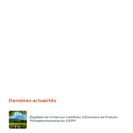
[WEBINAIRE] Bien-être de l’animal :
réagir aux troubles le plus tôt
possible avec Time Live
Le groupe ITK a participé au webinaire « Numérique et
bien-être en élevage » à travers sa filiale New Medria.
Organisé par La Chaire AgroTic …
LIRE LA SUITE
Dernières actualités
Éligibilité de Vintel aux Certificats d’Économie de Produits
Phytopharmaceutiques (CEPP)