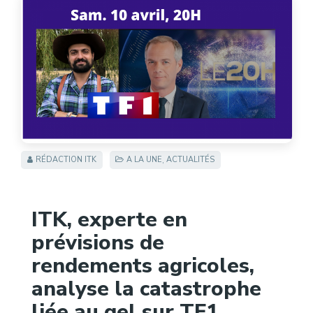
RÉDACTION ITK
A LA UNE
,
ACTUALITÉS
ITK, experte en
prévisions de
rendements agricoles,
analyse la catastrophe
liée au gel sur TF1.