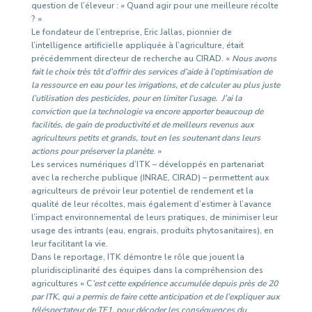
question de l’éleveur : « Quand agir pour une meilleure récolte
? »
Le fondateur de l’entreprise, Eric Jallas, pionnier de
l’intelligence artificielle appliquée à l’agriculture, était
précédemment directeur de recherche au CIRAD. «
Nous avons
fait le choix très tôt d’offrir des services d’aide à l’optimisation de
la ressource en eau pour les irrigations, et de calculer au plus juste
l’utilisation des pesticides, pour en limiter l’usage. J’ai la
conviction que la technologie va encore apporter beaucoup de
facilités, de gain de productivité et de meilleurs revenus aux
agriculteurs petits et grands, tout en les soutenant dans leurs
actions pour préserver la planète
. »
Les services numériques d’ITK – développés en partenariat
avec la recherche publique (INRAE, CIRAD) – permettent aux
agriculteurs de prévoir leur potentiel de rendement et la
qualité de leur récoltes, mais également d’estimer à l’avance
l’impact environnemental de leurs pratiques, de minimiser leur
usage des intrants (eau, engrais, produits phytosanitaires), en
leur facilitant la vie.
Dans le reportage, ITK démontre le rôle que jouent la
pluridisciplinarité des équipes dans la compréhension des
agricultures « C
’est cette expérience accumulée depuis près de 20
par ITK, qui a permis de faire cette anticipation et de l’expliquer aux
téléspectateur de TF1, pour décoder les conséquences du