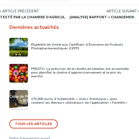
ARTICLE PRÉCÉDENT
ARTICLE SUIVANT
TESTÉ PAR LA CHAMBRE D’AGRICULTURE D’ILE-DE-FRANCE, LE COLLIER CONNECTÉ FARMLIFE DÉTECTE LES CHALEURS DES VACHES LAITIÈRES
[ANALYSE] RAPPORT « CHANGEMENT CLIMATIQUE, EAU, AGRICULTURE » : UNE VISION OUVERTE ET ÉQUILIBRÉE DE L’AGROÉCOLOGIE
Dernières actualités
Éligibilité de Vintel aux Certificats d’Économie de Produits
Phytopharmaceutiques (CEPP)
PRESTO: La prévision de la récolte de tomates est essentielle
pour planifier la chaîne d’approvisionnement et le prix du
marché
170.000 euros d’indemnités « stress thermique », pour
soutenir les éleveurs utilisateurs de l’application « Farmlife »
TOUS LES ARTICLES
[tribe-happening-now]