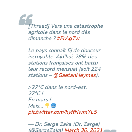
[Thread] Vers une catastrophe
agricole dans le nord dès
dimanche ?
#FrAgTw
Le pays connaît 5j de douceur
incroyable. Ajd’hui, 28% des
stations françaises ont battu
leur record mensuel (soit 224
stations –
@GaetanHeymes
).
>27°C dans le nord-est.
27°C !
En mars !
Mais…
pic.twitter.com/hyffNwmYL5
— Dr. Serge Zaka (Dr. Zarge)
(@SergeZaka)
March 30, 2021