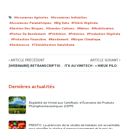
,
,
Assurances Agricoles
Assurances Indicielles
,
,
,
Assurances Paramétriques
Big Data
Filière Végétale
,
,
,
,
Gestion Des Risques
Grandes Cultures
Meteo
Modélisation
,
,
,
Pertes De Rendement
Prédiction
Prévision
Production Végétale
,
,
,
,
Protection Financière
Rendement
Risque Climatique
,
Sécheresse
Télédétection Satellitaire
ARTICLE PRÉCÉDENT
ARTICLE SUIVANT
[WEBINAIRE] RETRANSCRIPTION ET VIDÉO DE L’INTERVENTION DE XAVIER WAGNER À LA CONFÉRENCE « DE LA FOURCHE À LA FOURCHETTE, COMMENT LES TECHNOLOGIES AMÉLIORENT LES PRATIQUES AGRICOLES ? » MICROSOFT FARMBEATS
ITK AU VINITECH : « MIEUX PILOTER LA RENTABILITÉ DES DOMAINES VITICOLES AVEC VINTEL ET SES SIMULATIONS DE L’ÉTAT HYDRIQUE DES PARCELLES »
Dernières actualités
Éligibilité de Vintel aux Certificats d’Économie de Produits
Phytopharmaceutiques (CEPP)
PRESTO: La prévision de la récolte de tomates est essentielle
pour planifier la chaîne d’approvisionnement et le prix du