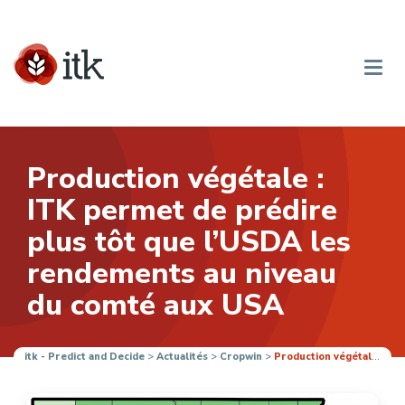
Production végétale :
ITK permet de prédire
plus tôt que l’USDA les
rendements au niveau
du comté aux USA
itk - Predict and Decide
>
Actualités
>
Cropwin
>
Production végétale : ITK permet de prédire plus tôt que l’USDA les rendements au niveau du comté aux USA